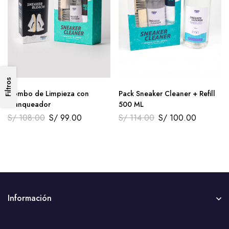
Filtros
Combo de Limpieza con
Pack Sneaker Cleaner + Refill
Blanqueador
500 ML
S/
108.00
S/
99.00
S/
114.00
S/
100.00
Información