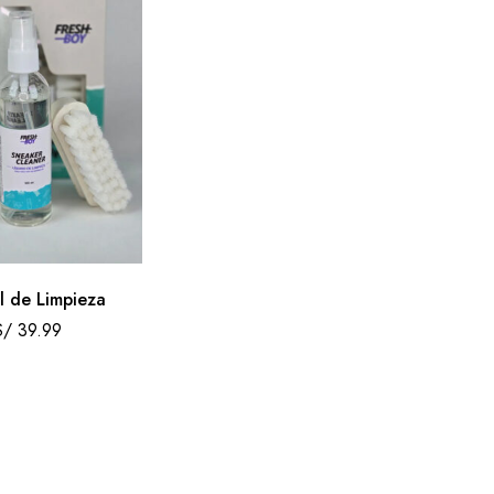
al de Limpieza
S/
39.99