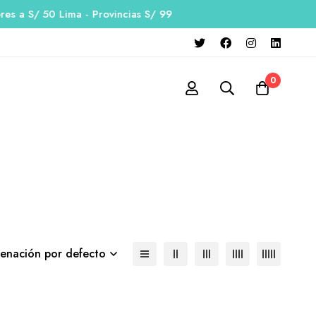
s a S/ 50 Lima - Provincias S/ 99
0
enación por defecto