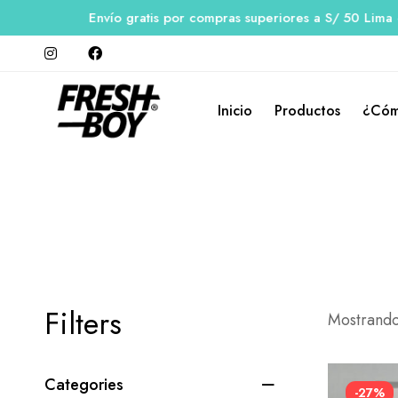
Envío gratis por compras superiores a S/ 50 Lima - P
Inicio
Productos
¿Cóm
Filters
Mostrando 
Categories
-27%