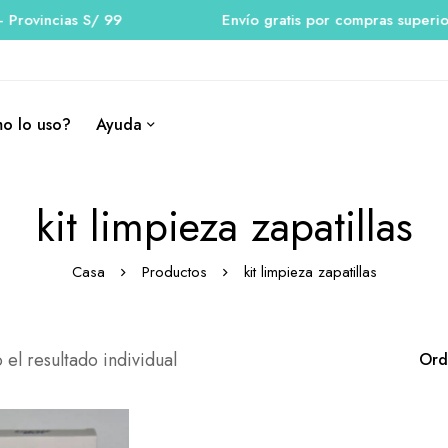
rovincias S/ 99
Envío gratis por compras superiore
o lo uso?
Ayuda
kit limpieza zapatillas
Casa
Productos
kit limpieza zapatillas
el resultado individual
Ord